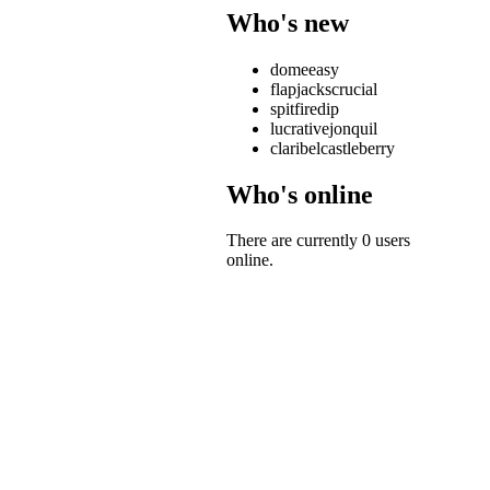
Who's new
domeeasy
flapjackscrucial
spitfiredip
lucrativejonquil
claribelcastleberry
Who's online
There are currently 0 users
online.