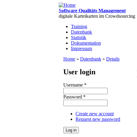
Skip to main content
Software Qualitäts Management
digitale Karteikarten im Crowdsourcing
Training
Datenbank
Main menu
Statistik
Dokumentation
Impressum
Home
»
Datenbank
»
Details
You are here
User login
Username
*
Password
*
Create new account
Request new password